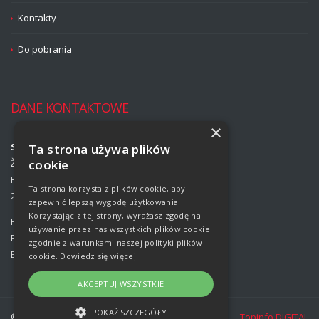
Kontakty
Do pobrania
DANE KONTAKTOWE
×
Strojírny Rožmitál, s.r.o.
Ta strona używa plików
Žižkova 708
cookie
Příbram II
Ta strona korzysta z plików cookie, aby
261 01 Příbram
zapewnić lepszą wygodę użytkowania.
Korzystając z tej strony, wyrażasz zgodę na
Phone:
00420 318 427 313
używanie przez nas wszystkich plików cookie
Fax:
318 427 314
zgodnie z warunkami naszej polityki plików
E-mail:
info@rozmital.com
cookie.
Dowiedz się więcej
AKCEPTUJ WSZYSTKIE
POKAŻ SZCZEGÓŁY
© Copyright Strojírny Rožmitál, s.r.o.
Topinfo DIGITAL