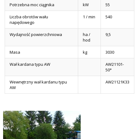
Potrzebna moc ciągnika
kW
55
Liczba obrotów wału
1 / min
540
napędowego
Wydajność powierzchniowa
ha /
9,5
hod
Masa
kg
3030
Wał kardana typu AW
AW21101-
50°
Wewnętrzny wał kardanu typu
AW21121K33
AW