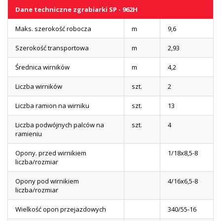
Dane techniczne zgrabiarki SP - 962H
Maks. szerokość robocza
m
9,6
Szerokość transportowa
m
2,93
Średnica wirników
m
4,2
Liczba wirników
szt.
2
Liczba ramion na wirniku
szt.
13
Liczba podwójnych palców na
szt.
4
ramieniu
Opony. przed wirnikiem
1/18x8,5-8
liczba/rozmiar
Opony pod wirnikiem
4/16x6,5-8
liczba/rozmiar
Wielkość opon przejazdowych
340/55-16