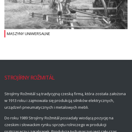
MASZYNY UNIWERSALNE
STROJÍRNY ROŽMITÁL
Strojírny Rožmitál są tradycyjną czeską firmą, która została założona
w 1913 roku i zajmowała się produkcją silników elektrycznych,
urządzeń pneumatycznych i metalowych mebli.
Do roku 1989 Strojírny Rožmitál posiadały wiodącą pozycję na
czeskim i słowackim rynku sprzętu rolniczego w produkcji
roztrząsaczy i zgrabiarek. Produkcja tych maszyn jest cały czas