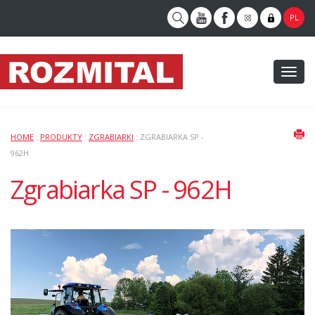
PL
Toggl
naviga
HOME
:
PRODUKTY
:
ZGRABIARKI
: ZGRABIARKA SP -
962H
Zgrabiarka SP - 962H