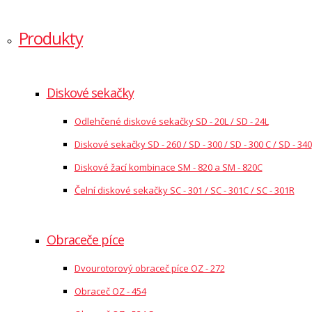
Produkty
Diskové sekačky
Odlehčené diskové sekačky SD - 20L / SD - 24L
Diskové sekačky SD - 260 / SD - 300 / SD - 300 C / SD - 340
Diskové žací kombinace SM - 820 a SM - 820C
Čelní diskové sekačky SC - 301 / SC - 301C / SC - 301R
Obraceče píce
Dvourotorový obraceč píce OZ - 272
Obraceč OZ - 454