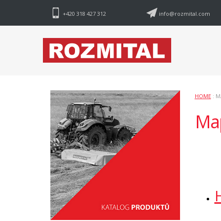
+420 318 427 312
info@rozmital.com
HOME
: M
Map