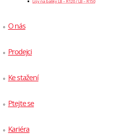
Lisy na balíky LB – R120 / LB – R150
O nás
Prodejci
Ke stažení
Ptejte se
Kariéra