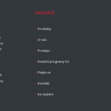
NAVIGACE
Produkty
d
O nás
ně
ch
Prodejci
Dotační programy EU
Ptejte se
ří
isy
Kontakt
Ke stažení