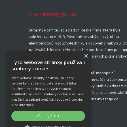
STROJÍRNY ROŽMITÁL
Strojírny Rožmitál jsou tradiční česká firma, která byla
založena v roce 1913. Původně se zabývala výrobou
elektromotorů, vzduchotechniky a kovového nábytku. O
padesátých let minulého století se portfolio firmy postup
×
rozšířilo a ustálilo na nabídce zemědělských pícninářský
Tyto webové stránky používají
strojů.
soubory cookie.
Až do roku 1989 měly Strojírny Rožmitál monopolní
Tyto webové stránky používají soubory
postavení ve výrobě obracečů a shrnovačů na českém a
cookie ke zlepšení uživatelského zážitku.
slovenském trhu zemědělské techniky. Nabídku dnes tvo
Používáním našich webových stránek
diskové sekačky, obraceče, shrnovače píce a nově také l
souhlasíte se všemi soubory cookie v souladu
na kulaté balíky. Společnost pravidelně investuje do
s našimi zásadami používání souborů cookie.
Více informací
inovací a uvádění novinek.
VŠE PŘIJMOUT