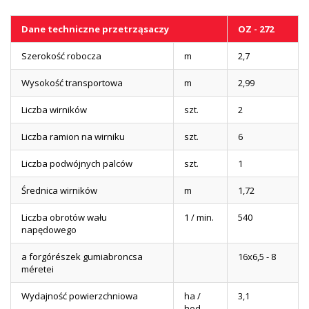
Dane techniczne przetrząsaczy
OZ - 272
Szerokość robocza
m
2,7
Wysokość transportowa
m
2,99
Liczba wirników
szt.
2
Liczba ramion na wirniku
szt.
6
Liczba podwójnych palców
szt.
1
Średnica wirników
m
1,72
Liczba obrotów wału
1 / min.
540
napędowego
a forgórészek gumiabroncsa
16x6,5 - 8
méretei
Wydajność powierzchniowa
ha /
3,1
hod.