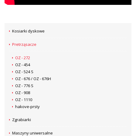
Kosiarki dyskowe
Pretrząsacze
OZ - 272
OZ - 454
OZ - 524 S
OZ - 676 / OZ - 676H
OZ - 776 S
OZ - 908
OZ - 1110
hakove-prsty
Zgrabiarki
Maszyny uniwersalne