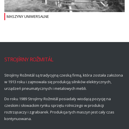
MASZYNY UNIWERSALNE
STROJÍRNY ROŽMITÁL
Strojírny Rožmitál są tradycyjną czeską firmą, która została założona
w 1913 roku i zajmowała się produkcją silników elektrycznych,
urządzeń pneumatycznych i metalowych mebli.
Do roku 1989 Strojírny Rožmitál posiadały wiodącą pozycję na
czeskim i słowackim rynku sprzętu rolniczego w produkcji
roztrząsaczy i zgrabiarek. Produkcja tych maszyn jest cały czas
kontynuowana.