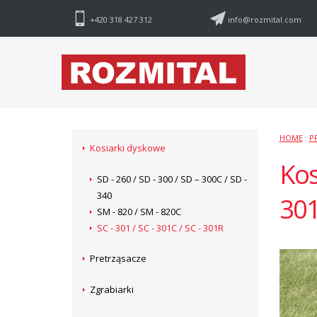
+420 318 427 312
info@rozmital.com
HOME
:
P
Kosiarki dyskowe
Kos
SD - 260 / SD - 300 / SD – 300C / SD -
340
30
SM - 820 / SM - 820C
SC - 301 / SC - 301C / SC - 301R
Pretrząsacze
Zgrabiarki