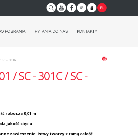
PL
DO POBRANIA
PYTANIA DO NAS
KONTAKTY
 SC - 301R
1 / SC - 301C / SC -
ść robocza 3,01 m
ła jakość cięcia
nne zawieszenie listwy tworzy z ramą całość