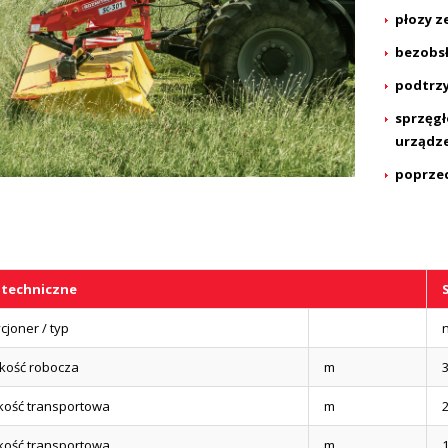
płozy ze
bezobsł
podtrzy
sprzęgł
urządz
poprzec
 techniczne
S
joner / typ
n
kość robocza
m
3
ość transportowa
m
2
ość transportowa
m
1