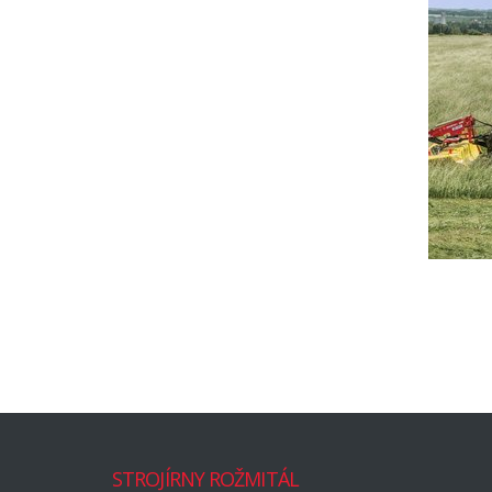
STROJÍRNY ROŽMITÁL