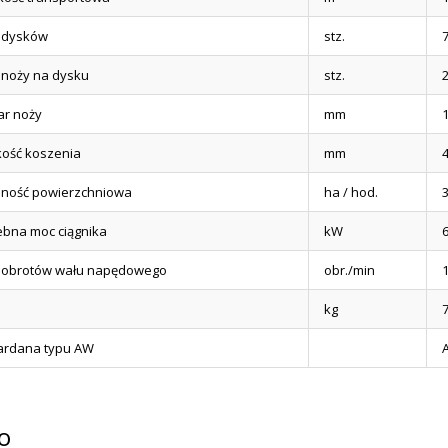
a dysków
stz.
a noży na dysku
stz.
ar noży
mm
ość koszenia
mm
4
ność powierzchniowa
ha / hod.
3
ebna moc ciągnika
kW
a obrotów wału napędowego
obr./min
kg
ardana typu AW
o