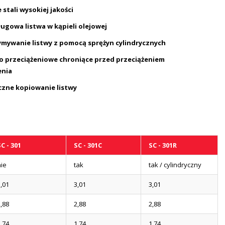
 stali wysokiej jakości
ugowa listwa w kąpieli olejowej
mywanie listwy z pomocą sprężyn cylindrycznych
o przeciążeniowe chroniące przed przeciążeniem
enia
zne kopiowanie listwy
C - 301
SC - 301C
SC - 301R
ie
tak
tak / cylindryczny
,01
3,01
3,01
,88
2,88
2,88
,74
1,74
1,74