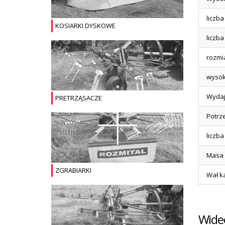
liczb
KOSIARKI DYSKOWE
liczb
rozmi
wysok
Wydaj
PRETRZĄSACZE
Potrz
liczb
Masa
ZGRABIARKI
Wał k
Wide