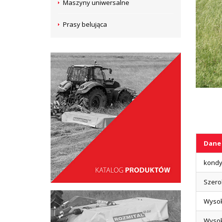
Maszyny uniwersalne
Prasy belująca
Dane
kondyc
Szero
Wysok
Wysok