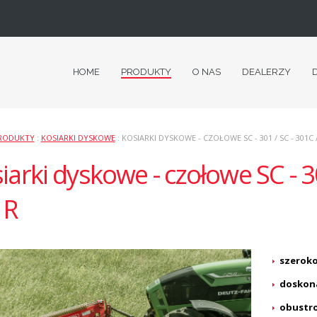
HOME
PRODUKTY
O NAS
DEALERZY
RODUKTY
:
KOSIARKI DYSKOWE
: KOSIARKI DYSKOWE - CZOŁOWE SC - 301 / SC - 301C /
iarki dyskowe - czołowe SC - 30
1R
szeroko
doskona
obustro