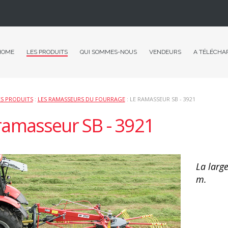
HOME
LES PRODUITS
QUI SOMMES-NOUS
VENDEURS
A TÉLÉCHA
ES PRODUITS
:
LES RAMASSEURS DU FOURRAGE
: LE RAMASSEUR SB - 3921
ramasseur SB - 3921
La larg
m.