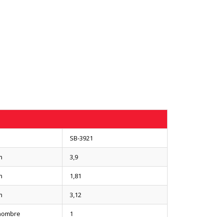
SB-3921
m
3,9
m
1,81
m
3,12
nombre
1