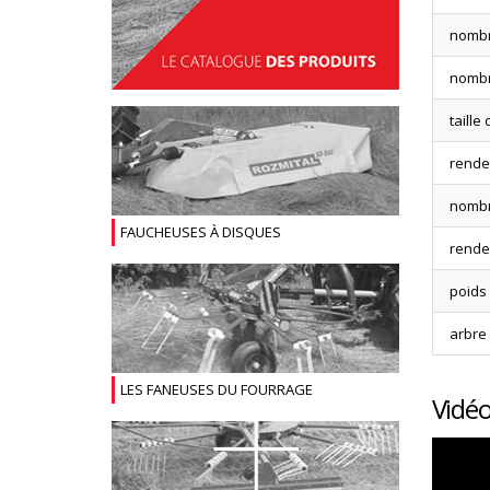
nombre
nombr
taille
rende
nombre
FAUCHEUSES À DISQUES
rende
poids
arbre
LES FANEUSES DU FOURRAGE
Vidé