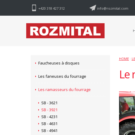
+420 318 427 312
info@rozmital.com
HOME
:
L
Faucheuses à disques
Le 
Les faneuses du fourrage
Les ramasseurs du fourrage
SB - 3621
SB - 3921
SB - 4231
SB - 4631
SB - 4941