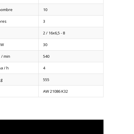
nombre
10
pres
3
2 / 16x6,5 - 8
kW
30
 / min
540
a / h
4
kg
555
AW 21086 K32