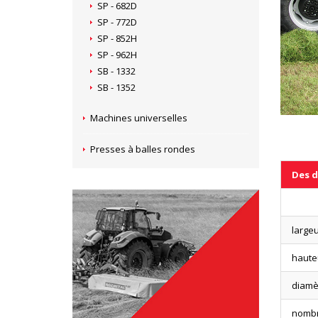
SP - 682D
SP - 772D
SP - 852H
SP - 962H
SB - 1332
SB - 1352
Machines universelles
Presses à balles rondes
Des d
largeu
haute
diamè
nombr