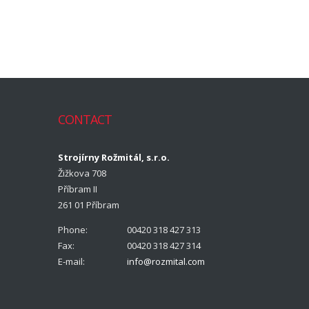
CONTACT
Strojírny Rožmitál, s.r.o.
Žižkova 708
Příbram II
261 01 Příbram
Phone:
00420 318 427 313
Fax:
00420 318 427 314
E-mail:
info@rozmital.com