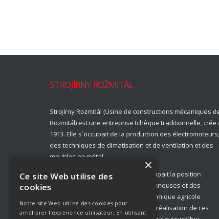
STROJÍRNY ROŽMITÁL
Strojírny Rozmitál (Usine de constructions mécaniques d
Rozmitál) est une entreprise tchèque traditionnelle, crée
1913. Elle s´occupait de la production des électromoteurs
des techniques de climatisation et de ventilation et des
meubles en métal.
×
Jusqu´à 1989, Strojírny Rozmitál occupait la position
Ce site Web utilise des
monopole dans la production des faneuses et des
cookies
ramasseurs sur le marché de la technique agricole
Notre site Web utilise des cookies pour
tchèque et slovaque. Désormais, la réalisation de ces
améliorer l'expérience utilisateur. En utilisant