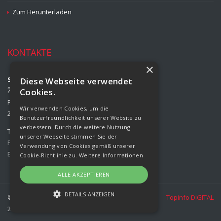
Zum Herunterladen
KONTAKTE
×
Strojírny Rožmitál, s.r.o.
Diese Webseite verwendet
Žižkova 708
Cookies.
Příbram II
Wir verwenden Cookies, um die
261 01 Příbram
Benutzerfreundlichkeit unserer Website zu
verbessern. Durch die weitere Nutzung
Tel.:
00420 318 427 321
unserer Webseite stimmen Sie der
Fax:
00420 318 427 314
Verwendung von Cookies gemäß unserer
E-mail:
info@rozmital.com
Cookie-Richtlinie zu.
Weitere Informationen
ALLE AKZEPTIEREN
DETAILS ANZEIGEN
© Copyright Strojírny Rožmitál, s.r.o.
Topinfo DIGITAL
2026 |
Cookies
UNBEDINGT ERFORDERLICH