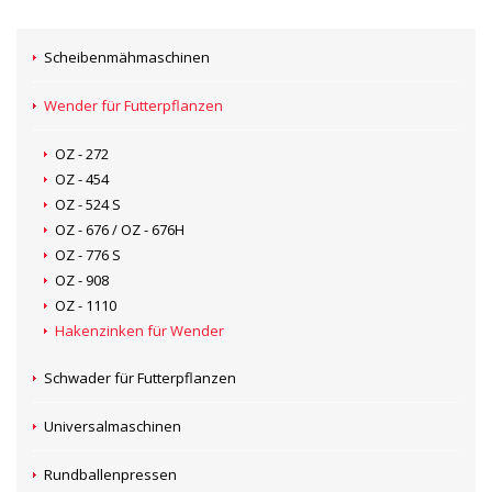
Scheibenmähmaschinen
Wender für Futterpflanzen
OZ - 272
OZ - 454
OZ - 524 S
OZ - 676 / OZ - 676H
OZ - 776 S
OZ - 908
OZ - 1110
Hakenzinken für Wender
Schwader für Futterpflanzen
Universalmaschinen
Rundballenpressen