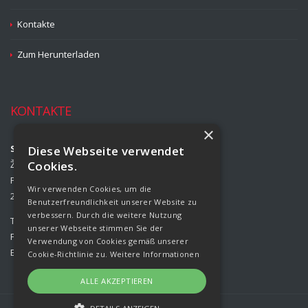
Kontakte
Zum Herunterladen
KONTAKTE
×
Strojírny Rožmitál, s.r.o.
Diese Webseite verwendet
Žižkova 708
Cookies.
Příbram II
Wir verwenden Cookies, um die
261 01 Příbram
Benutzerfreundlichkeit unserer Website zu
verbessern. Durch die weitere Nutzung
Tel.:
00420 318 427 321
unserer Webseite stimmen Sie der
Fax:
00420 318 427 314
Verwendung von Cookies gemäß unserer
E-mail:
info@rozmital.com
Cookie-Richtlinie zu.
Weitere Informationen
ALLE AKZEPTIEREN