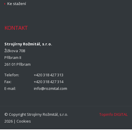
Ke stažení
KONTAKT
Strojírny Rožmitál, s.r.o.
Žižkova 708
Příbram II
261 01 Příbram
Telefon:
+420 318 427 313
Fax:
+420 318 427 314
E-mail:
info@rozmital.com
© Copyright Strojírny Rožmitál, s.r.o.
Topinfo DIGITAL
2026 |
Cookies