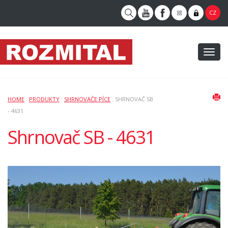
CZ
Toggl
naviga
HOME
:
PRODUKTY
:
SHRNOVAČE PÍCE
: SHRNOVAČ SB
- 4631
Shrnovač SB - 4631