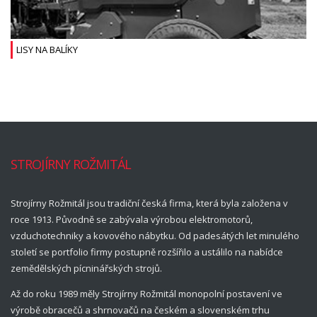
LISY NA BALÍKY
STROJÍRNY ROŽMITÁL
Strojírny Rožmitál jsou tradiční česká firma, která byla založena v
roce 1913. Původně se zabývala výrobou elektromotorů,
vzduchotechniky a kovového nábytku. Od padesátých let minulého
století se portfolio firmy postupně rozšířilo a ustálilo na nabídce
zemědělských pícninářských strojů.
Až do roku 1989 měly Strojírny Rožmitál monopolní postavení ve
výrobě obracečů a shrnovačů na českém a slovenském trhu