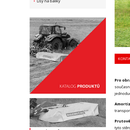
Lisy na balíky
KONTA
Pro obr
současně
jednoduc
Amortiz
transpor
Prutové
tyto stěn