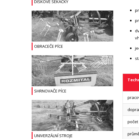
DISKOVÉ SEKAČKY
pr
pr
dv
vh
OBRACEČE PÍCE
je
st
Techn
SHRNOVAČE PÍCE
praco
doprav
počet 
průmě
UNIVERZÁLNÍ STROJE