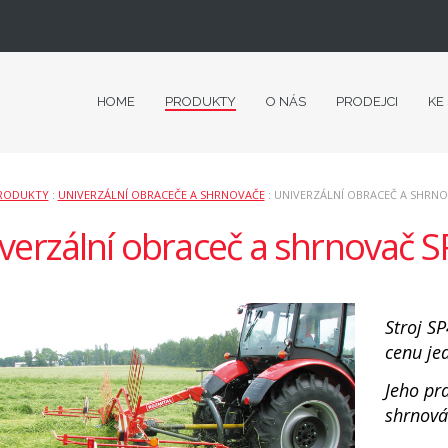
HOME
PRODUKTY
O NÁS
PRODEJCI
KE
RODUKTY
:
UNIVERZÁLNÍ OBRACEČE A SHRNOVAČE
: UNIVERZÁLNÍ OBRACEČ A SHRNOV
verzální obraceč a shrnovač S
Stroj S
cenu jed
Jeho pra
shrnová