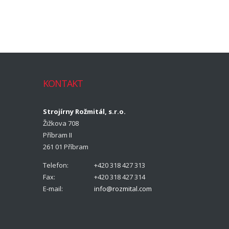
KONTAKT
Strojírny Rožmitál, s.r.o.
Žižkova 708
Příbram II
261 01 Příbram
Telefon:
+420 318 427 313
Fax:
+420 318 427 314
E-mail:
info@rozmital.com