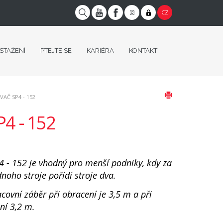
CZ
 STAŽENÍ
PTEJTE SE
KARIÉRA
KONTAKT
AČ SP4 - 152
P4 - 152
P4 - 152 je vhodný pro menší podniky, kdy za
noho stroje pořídí stroje dva.
covní záběr při obracení je 3,5 m a při
ní 3,2 m.