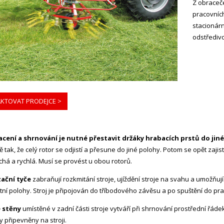
Z obraceč
pracovních
stacionárn
odstředivo
KTOVAT PRODEJCE >
acení a shrnování je nutné přestavit držáky hrabacích prstů do jin
 tak, že celý rotor se odjistí a přesune do jiné polohy. Potom se opět zajis
há a rychlá. Musí se provést u obou rotorů.
ační tyče
zabraňují rozkmitání stroje, ujíždění stroje na svahu a umožňují
tní polohy. Stroj je připojován do tříbodového závěsu a po spuštění do p
 stěny
umístěné v zadní části stroje vytváří při shrnování prostřední řáde
y připevněny na stroji.