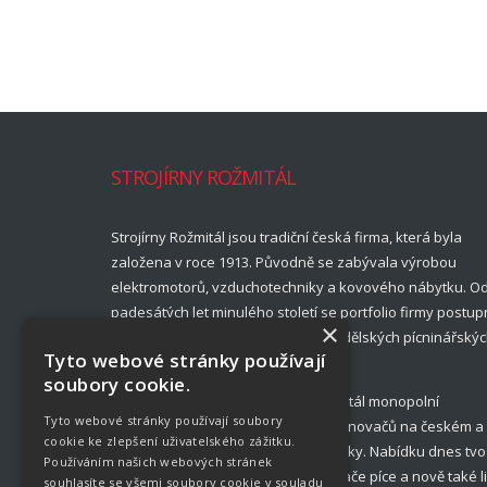
STROJÍRNY ROŽMITÁL
Strojírny Rožmitál jsou tradiční česká firma, která byla
založena v roce 1913. Původně se zabývala výrobou
elektromotorů, vzduchotechniky a kovového nábytku. O
padesátých let minulého století se portfolio firmy postup
×
rozšířilo a ustálilo na nabídce zemědělských pícninářský
Tyto webové stránky používají
strojů.
soubory cookie.
Až do roku 1989 měly Strojírny Rožmitál monopolní
Tyto webové stránky používají soubory
postavení ve výrobě obracečů a shrnovačů na českém a
cookie ke zlepšení uživatelského zážitku.
slovenském trhu zemědělské techniky. Nabídku dnes tvo
Používáním našich webových stránek
diskové sekačky, obraceče, shrnovače píce a nově také l
souhlasíte se všemi soubory cookie v souladu