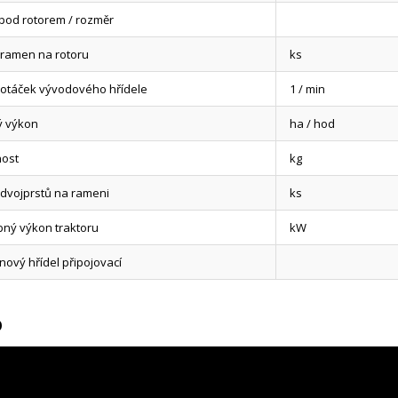
pod rotorem / rozměr
 ramen na rotoru
ks
 otáček vývodového hřídele
1 / min
ý výkon
ha / hod
ost
kg
 dvojprstů na rameni
ks
bný výkon traktoru
kW
ový hřídel připojovací
o