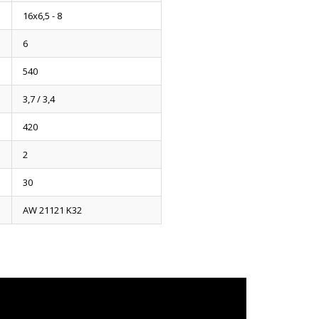
16x6,5 - 8
6
540
3,7 / 3,4
420
2
30
AW 21121 K32