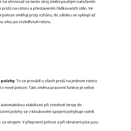
e na shrnovač se tento stroj změní pouhým natočením
 prstů na rotoru a přestavením řádkovacích stěn. Ve
í poloze směřují prsty vzhůru, do záběru se vyklopí až
u silou po rozběhnutí rotoru.
é polohy
. To se provádí u všech prstů na jednom rotoru
tí v nové poloze. Tato změna pracovní funkce je velice
 automatickou stabilizaci při zvednutí stroje do
racovní polohy se v kloubovém spojení pohybuje volně.
k za strojem. V přepravní poloze a při obracení píce jsou