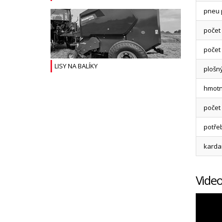
pneu 
počet
počet
LISY NA BALÍKY
plošn
hmotn
počet
potře
kardan
Vide