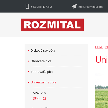
+420 318 427 312
info@rozmital.com
HOME
:
P
Diskové sekačky
Uni
Obraceče píce
Shrnovače píce
Univerzální stroje
SP4 - 205
SP4 - 152