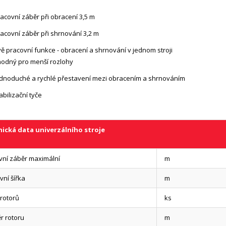
acovní záběr při obracení 3,5 m
acovní záběr při shrnování 3,2 m
ě pracovní funkce - obracení a shrnování v jednom stroji
odný pro menší rozlohy
dnoduché a rychlé přestavení mezi obracením a shrnováním
abilizační tyče
ická data univerzálního stroje
vní záběr maximální
m
ní šířka
m
rotorů
ks
r rotoru
m