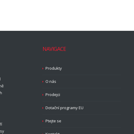
NAVIGACE
Produkty
d
O nás
ně
ch
Prodejci
Dotační programy EU
Ptejte se
ří
isy