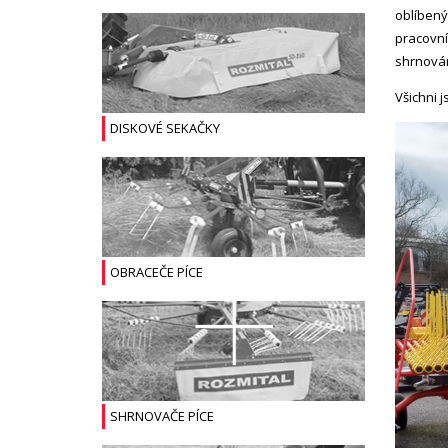
oblíbený
pracovní
shrnován
Všichni j
DISKOVÉ SEKAČKY
OBRACEČE PÍCE
SHRNOVAČE PÍCE