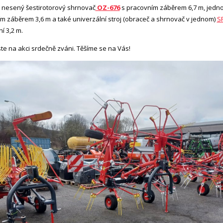
 nesený šestirotorový shrnovač
OZ-676
s pracovním záběrem 6,7 m, jedn
m záběrem 3,6 m a také univerzální stroj (obraceč a shrnovač v jednom)
S
í 3,2 m.
ste na akci srdečně zváni. Těšíme se na Vás!