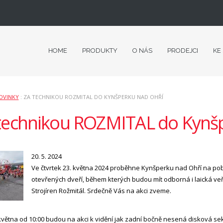
HOME
PRODUKTY
O NÁS
PRODEJCI
KE
OVINKY
: ZA TECHNIKOU ROZMITAL DO KYNŠPERKU NAD OHŘÍ
technikou ROZMITAL do Kynš
20. 5. 2024
Ve čtvrtek 23. května 2024 proběhne Kynšperku nad Ohří na p
otevřených dveří, během kterých budou mít odborná i laická veře
Strojíren Rožmitál. Srdečně Vás na akci zveme.
května od 10:00 budou na akci k vidění jak zadní bočně nesená disková s