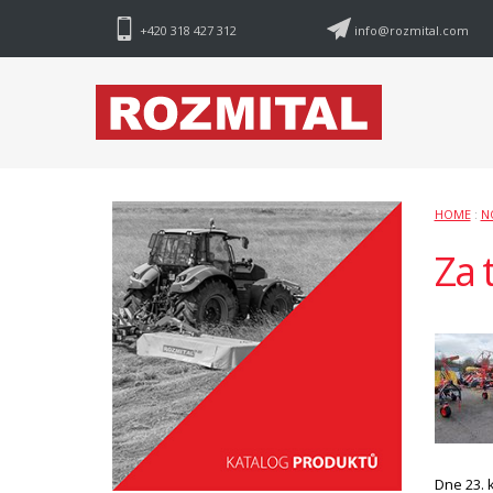
+420 318 427 312
info@rozmital.com
HOME
:
N
Za 
Dne 23. 