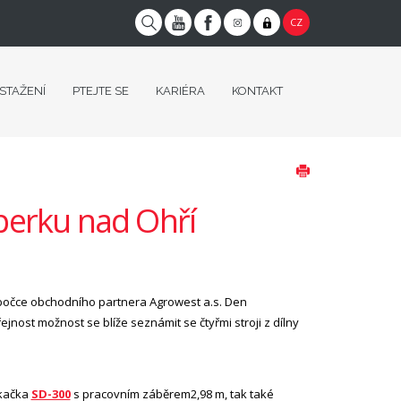
CZ
 STAŽENÍ
PTEJTE SE
KARIÉRA
KONTAKT
perku nad Ohří
obočce obchodního partnera Agrowest a.s. Den
jnost možnost se blíže seznámit se čtyřmi stroji z dílny
ekačka
SD-300
s pracovním záběrem2,98 m, tak také