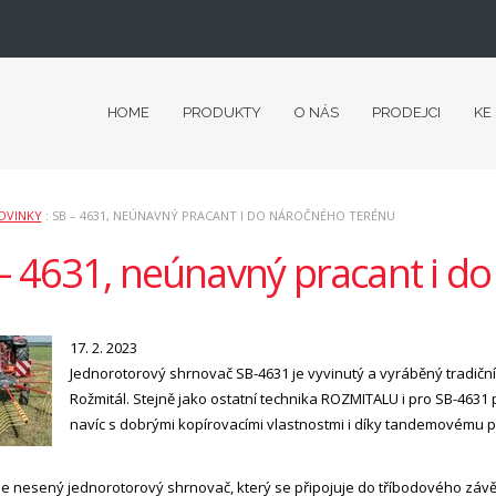
HOME
PRODUKTY
O NÁS
PRODEJCI
KE
OVINKY
: SB – 4631, NEÚNAVNÝ PRACANT I DO NÁROČNÉHO TERÉNU
– 4631, neúnavný pracant i d
17. 2. 2023
Jednorotorový shrnovač SB-4631 je vyvinutý a vyráběný tradičn
Rožmitál. Stejně jako ostatní technika ROZMITALU i pro SB-4631 pl
navíc s dobrými kopírovacími vlastnostmi i díky tandemovému 
je nesený jednorotorový shrnovač, který se připojuje do tříbodového závě