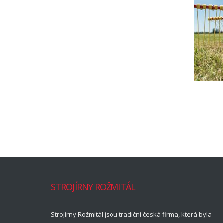
STROJÍRNY ROŽMITÁL
Strojírny Rožmitál jsou tradiční česká firma, která byla