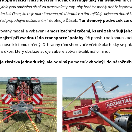
 kopírovacích vlastností shrnovač dosahuje díky tandemovému čt
„Kola jsou umístěna těsně za pracovními prsty, aby hrabice mohly dobře kopírova
ím kolečkem, které je pak situováno před hrabice a tím zajišťuje nejenom dobré k
před případným poškozením,“
doplňuje Ďásek.
Tandemový podvozek zároveň
ovaný model je vybaven i
amortizačními tyčemi, které zabraňují jeh
zajistí při zvednutí do transportní polohy.
Při pohybu po komunikaci 
 na nosník k tomu určený. Ochranný rám shrnovače včetně plachetky se pak 
 o úkon, který obsluze stroje zabere sotva několik málo minut.
je zkrátka jednoduchý, ale odolný pomocník vhodný i do náročnéh