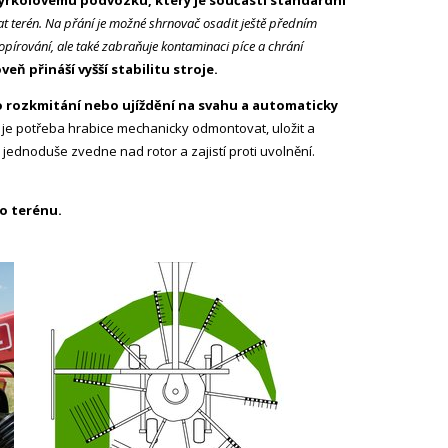
yřkolovému podvozku, který je součástí standardní
t terén. Na přání je možné shrnovač osadit ještě předním
opírování, ale také zabraňuje kontaminaci píce a chrání
 přináší vyšší stabilitu stroje.
o rozkmitání nebo ujíždění na svahu a automaticky
je potřeba hrabice mechanicky odmontovat, uložit a
jednoduše zvedne nad rotor a zajistí proti uvolnění.
o terénu.