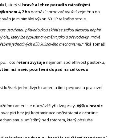
kcí, který si
hravě a lehce poradí s náročnými
výkonem 4,7 ha
nachází shrnovač využití zejména na
adován je minimální výkon 60 HP tažného stroje.
je uzavřenou převodovkou skříní se stálou olejovou náplní.
ý olej, který lze vypustit a vyměnit jako u převodovky. Právě
třebení jednotlivých dílů kulisového mechanismu,“
říká Tomáš
epu. Toto
řešení zvyšuje
nejenom spolehlivost pastorku,
tém má navíc pozitivní dopad na celkovou
t ložisek jednotlivých ramen a tím i pevnost a pracovní
každém rameni se nachází čtyři dvojprsty.
Výšku hrabic
vat píci bez její kontaminace nečistotami a ochránit
mechanismus umístěný nad rotorem, který obsluha