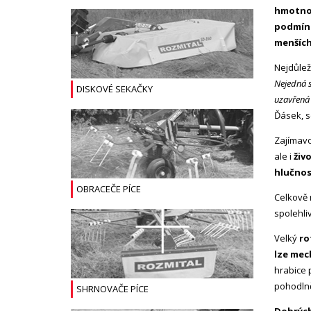
hmotnos
podmínk
menších
Nejdůlež
Nejedná s
DISKOVÉ SEKAČKY
uzavřená 
Ďásek, se
Zajímavo
ale i
živ
hlučnos
OBRACEČE PÍCE
Celkově 
spolehli
Velký
ro
lze mech
hrabice 
pohodlně
SHRNOVAČE PÍCE