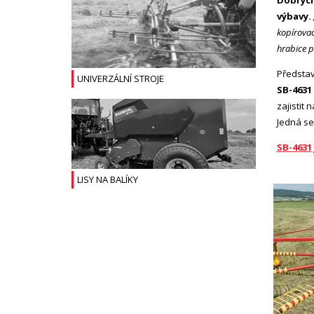
Dobrých
výbavy.
kopírovac
hrabice 
Představ
UNIVERZÁLNÍ STROJE
SB-4631 
zajistit
Jedná se
SB-4631
LISY NA BALÍKY