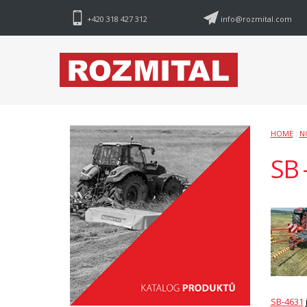
+420 318 427 312
info@rozmital.com
HOME
:
N
SB 
SB-4631