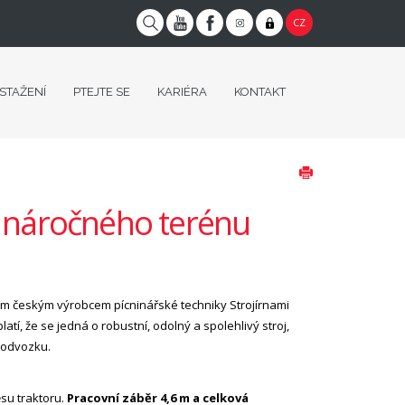
CZ
 STAŽENÍ
PTEJTE SE
KARIÉRA
KONTAKT
o náročného terénu
ím českým výrobcem pícninářské techniky Strojírnami
atí, že se jedná o robustní, odolný a spolehlivý stroj,
podvozku.
su traktoru.
Pracovní záběr 4,6 m a celková