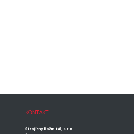
KONTAKT
Strojírny Rožmitál, s.r.o.