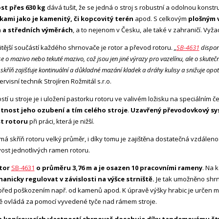
t přes 630 kg
dává tušit, že se jedná o stroj s robustní a odolnou konstru
ami jako je kamenitý, či kopcovitý terén
apod. S celkovým
plošným 
 a středních výměrách
, a to nejenom v Česku, ale také v zahraničí. Vyž
itější součástí každého shrnovače je rotor a převod rotoru.
„
SB-4631
disponu
e o mazivo nebo tekuté mazivo, což jsou jen jiné výrazy pro vazelínu, ale o skutečn
skříň zajišťuje kontinuální a důkladné mazání kladek a dráhy kulisy a snižuje opo
rvisní technik Strojíren Rožmitál s.r.o.
stí u stroje je i uložení pastorku rotoru ve valivém ložisku na speciálním č
otnost jeho ozubení a tím celého stroje
.
Uzavřený převodovkový sys
t rotoru
při práci, která je nižší.
má skříň rotoru velký průměr, i díky tomu je zajištěna dostatečná vzdálenos
vost jednotlivých ramen rotoru.
tor
SB-4631
o průměru 3,76 m a je osazen 10 pracovními rameny
. Na 
anicky regulovat v závislosti na výšce strniště.
Je tak umožněno shrno
před poškozením např. od kamenů apod. K úpravě výšky hrabic je určen 
 ovládá za pomocí vyvedené tyče nad rámem stroje.