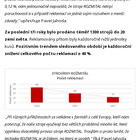
0,12 %, nám jednoznačně napovídá, že stroje ROZMITAL netrpí
poruchovostí a v případě reklamací se jedná svým rozsahem o menší
závady,“
upřesňuje Pavel Jahoda.
Za poslední tři roky bylo prodáno téměř 1300 strojů do 20
zemí světa.
Reklamovány přitom byly každoročně nižší jednotky
kusů.
Pozitivním trendem sledovaného období je každoroční
snížení celkového počtu reklamací o 40 %.
„Při různých příležitostech se setkáme s farmáři z celé Evropy, kteří nám
potvrzují, že naše stroje využívají bez větších problémů mnoho let. Není
výjimkou dvacetiletý provoz stroje ROZMITAL. Troufám si proto tvrdit, že
technika ROZMITAL je držákem, na který je spoleh,“
říká Pavel Jahoda.