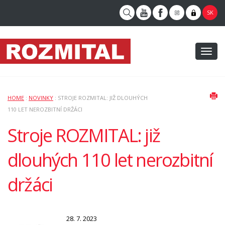
SK
Toggl
naviga
HOME
:
NOVINKY
: STROJE ROZMITAL: JIŽ DLOUHÝCH
110 LET NEROZBITNÍ DRŽÁCI
Stroje ROZMITAL: již
dlouhých 110 let nerozbitní
držáci
28. 7. 2023