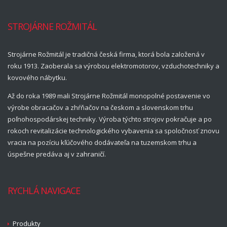
STROJÁRNE ROŽMITÁL
Strojárne Rožmitál je tradičná česká firma, ktorá bola založená v
roku 1913. Zaoberala sa výrobou elektromotorov, vzduchotechniky a
kovového nábytku.
Až do roka 1989 mali Strojárne Rožmitál monopolné postavenie vo
výrobe obracačov a zhŕňačov na českom a slovenskom trhu
poľnohospodárskej techniky. Výroba týchto strojov pokračuje a po
rokoch revitalizácie technologického vybavenia sa spoločnosť znovu
vracia na pozíciu kľúčového dodávateľa na tuzemskom trhu a
úspešne predáva aj v zahraničí.
RYCHLÁ NAVIGACE
Produkty