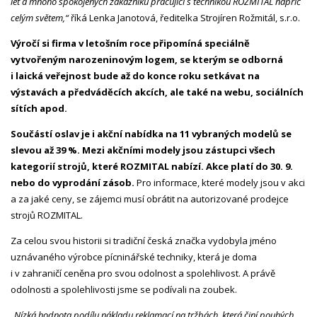
let a mnoho spokojených zákazníků pracující s technikou ROZMITAL napříč
celým světem
,“
říká Lenka Janotová, ředitelka Strojíren Rožmitál, s.r.o.
Výročí si firma v letošním roce připomíná speciálně
vytvořeným narozeninovým logem, se kterým se odborná
i laická veřejnost bude až do konce roku setkávat na
výstavách a předváděcích akcích, ale také na webu, sociálních
sítích apod.
Součástí oslav je i akční nabídka na 11 vybraných modelů se
slevou až 39 %. Mezi akčními modely jsou zástupci všech
kategorií strojů, které ROZMITAL nabízí. Akce platí do 30. 9.
nebo do vyprodání zásob.
Pro informace, které modely jsou v akci
a za jaké ceny, se zájemci musí obrátit na autorizované prodejce
strojů ROZMITAL.
Za celou svou historii si tradiční česká značka vydobyla jméno
uznávaného výrobce pícninářské techniky, která je doma
i v zahraničí ceněna pro svou odolnost a spolehlivost. A právě
odolnosti a spolehlivosti jsme se podívali na zoubek.
„Nízká hodnota podílu nákladu reklamací na tržbách, která činí pouhých