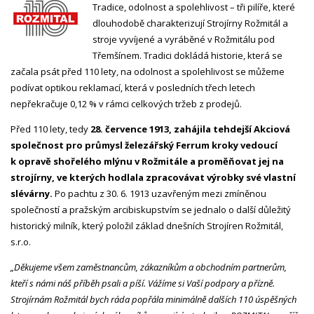
Tradice, odolnost a spolehlivost – tři pilíře, které
dlouhodobě charakterizují Strojírny Rožmitál a
stroje vyvíjené a vyráběné v Rožmitálu pod
Třemšínem. Tradici dokládá historie, která se
začala psát před 110 lety, na odolnost a spolehlivost se můžeme
podívat optikou reklamací, která v posledních třech letech
nepřekračuje 0,12 % v rámci celkových tržeb z prodejů.
Před 110 lety, tedy
28. července 1913, zahájila tehdejší Akciová
společnost pro průmysl železářský Ferrum kroky vedoucí
k opravě shořelého mlýnu v Rožmitále a proměňovat jej na
strojírny, ve kterých hodlala zpracovávat výrobky své vlastní
slévárny.
Po pachtu z 30. 6. 1913 uzavřeným mezi zmíněnou
společností a pražským arcibiskupstvím se jednalo o další důležitý
historický milník, který položil základ dnešních Strojíren Rožmitál,
s.r.o.
„Děkujeme všem zaměstnancům, zákazníkům a obchodním partnerům,
kteří s námi náš příběh psali a píší. Vážíme si Vaší podpory a přízně.
Strojírnám Rožmitál bych ráda popřála
minimálně dalších 110 úspěšných