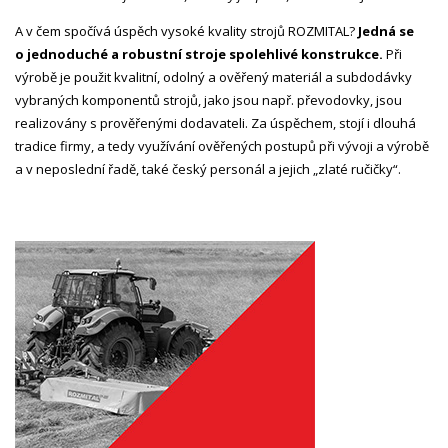
A v čem spočívá úspěch vysoké kvality strojů ROZMITAL?
Jedná se
o jednoduché a robustní stroje spolehlivé konstrukce.
Při
výrobě je použit kvalitní, odolný a ověřený materiál a subdodávky
vybraných komponentů strojů, jako jsou např. převodovky, jsou
realizovány s prověřenými dodavateli. Za úspěchem, stojí i dlouhá
tradice firmy, a tedy využívání ověřených postupů při vývoji a výrobě
a v neposlední řadě, také český personál a jejich „zlaté ručičky“.