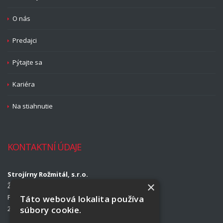
O nás
Predajci
Pýtajte sa
Kariéra
Na stiahnutie
KONTAKTNÍ ÚDAJE
Strojírny Rožmitál, s.r.o.
×
Žižkova 708
Příbram II
Táto webová lokalita používa
súbory cookie.
261 01 Příbram