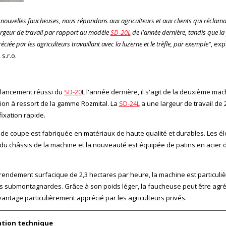
 nouvelles faucheuses, nous répondons aux agriculteurs et aux clients qui réclam
rgeur de travail par rapport au modèle
SD-20L
de l'année dernière, tandis que la
ciée par les agriculteurs travaillant avec la luzerne et le trèfle, par exemple"
, exp
 s.r.o.
 lancement réussi du
SD-20
L l'année dernière, il s'agit de la deuxième ma
on à ressort de la gamme Rozmital. La
SD-24L
a une largeur de travail de
fixation rapide.
 de coupe est fabriquée en matériaux de haute qualité et durables. Les 
 du châssis de la machine et la nouveauté est équipée de patins en acier 
rendement surfacique de 2,3 hectares par heure, la machine est particul
s submontagnardes. Grâce à son poids léger, la faucheuse peut être agré
vantage particulièrement apprécié par les agriculteurs privés.
tion technique