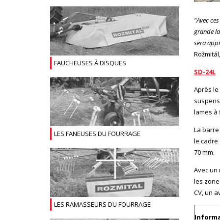
"Avec ces
grande la
sera appré
Rožmitál,
FAUCHEUSES À DISQUES
SD-24L
Après le
suspensi
lames à 
La barre
LES FANEUSES DU FOURRAGE
le cadre
70 mm.
Avec un 
les zone
CV, un a
LES RAMASSEURS DU FOURRAGE
Informa