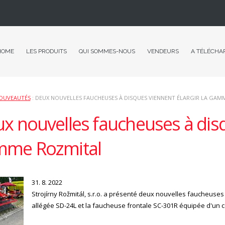
HOME
LES PRODUITS
QUI SOMMES-NOUS
VENDEURS
A TÉLÉCHA
OUVEAUTÉS
: DEUX NOUVELLES FAUCHEUSES À DISQUES VIENNENT ÉLARGIR LA GAM
x nouvelles faucheuses à disq
mme Rozmital
31. 8. 2022
Strojírny Rožmitál, s.r.o. a présenté deux nouvelles faucheuses
allégée SD-24L et la faucheuse frontale SC-301R équipée d'un 