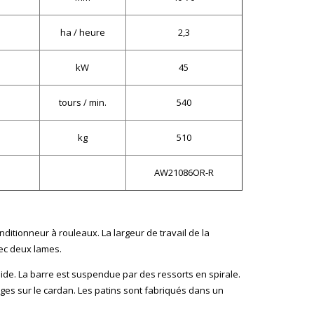
ha / heure
2,3
kW
45
tours / min.
540
kg
510
AW21086OR-R
ditionneur à rouleaux. La largeur de travail de la
ec deux lames.
lide. La barre est suspendue par des ressorts en spirale.
ges sur le cardan. Les patins sont fabriqués dans un