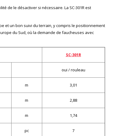
ité de le désactiver si nécessaire. La SC-301R est
e et un bon suivi du terrain, y compris le positionnement
s d'Europe du Sud, où la demande de faucheuses avec
SC-301R
oui / rouleau
m
3,01
m
2,88
m
1,74
pc
7