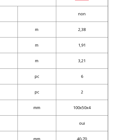
non
m
2,38
m
1,91
m
3,21
pc
6
pc
2
mm
100x50x4
oui
mm
40-70