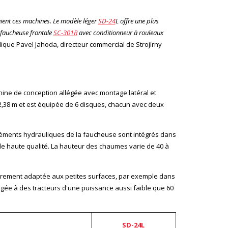
aient ces machines. Le modèle léger
SD-24
L offre une plus
 faucheuse frontale
SC-301R
avec conditionneur à rouleaux
lique Pavel Jahoda, directeur commercial de Strojírny
chine de conception allégée avec montage latéral et
 2,38 m et est équipée de 6 disques, chacun avec deux
éléments hydrauliques de la faucheuse sont intégrés dans
de haute qualité. La hauteur des chaumes varie de 40 à
ièrement adaptée aux petites surfaces, par exemple dans
gée à des tracteurs d'une puissance aussi faible que 60
SD-24L