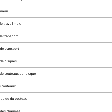
nneur
de travail max.
de transport
de transport
de disques
de couteaux par disque
es couteaux
 rapide du couteau
 des chaumes