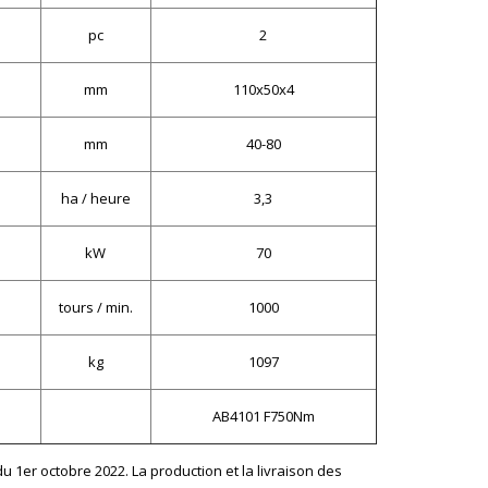
pc
2
mm
110x50x4
mm
40-80
ha / heure
3,3
kW
70
tours / min.
1000
kg
1097
AB4101 F750Nm
u 1er octobre 2022. La production et la livraison des