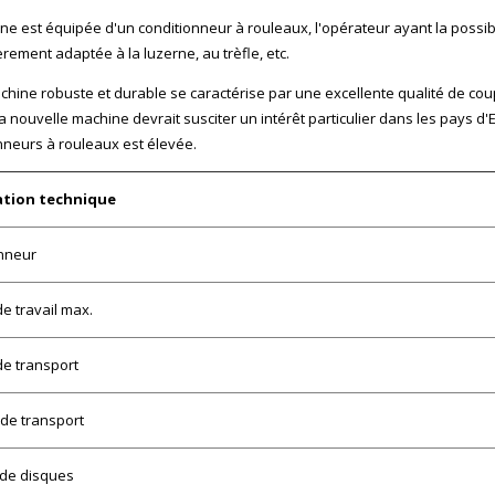
ne est équipée d'un conditionneur à rouleaux, l'opérateur ayant la possibil
èrement adaptée à la luzerne, au trèfle, etc.
chine robuste et durable se caractérise par une excellente qualité de coup
 La nouvelle machine devrait susciter un intérêt particulier dans les pay
nneurs à rouleaux est élevée.
tion technique
nneur
de travail max.
de transport
de transport
de disques