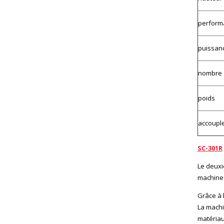
performa
puissanc
nombre d
poids
accouple
SC-301R
Le deuxi
machine 
Grâce à 
La machi
matériau