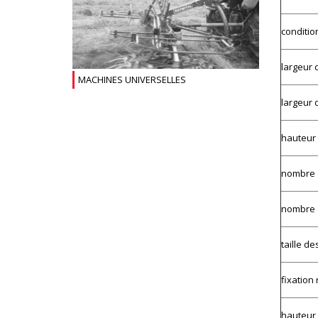
conditio
largeur 
MACHINES UNIVERSELLES
largeur 
hauteur 
nombre 
nombre 
taille d
fixation
hauteur