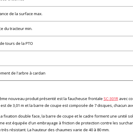
nce de la surface max.
e du tracteur min.
e tours de la PTO
ment de l'arbre à cardan
ème nouveau produit présenté est la faucheuse frontale
SC-301R
avec con
est de 3,01 m et la barre de coupe est composée de 7 disques, chacun av
la fixation double face, la barre de coupe et le cadre forment une unité so
ne est équipée d'un embrayage à friction de protection contre les surchar
 très résistant. La hauteur des chaumes varie de 40 à 80 mm.