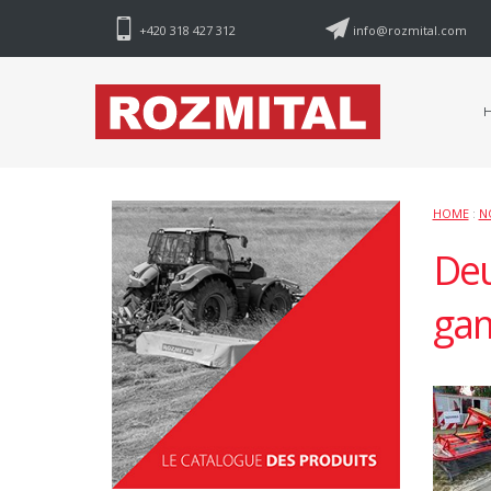
+420 318 427 312
info@rozmital.com
HOME
:
N
Deu
ga