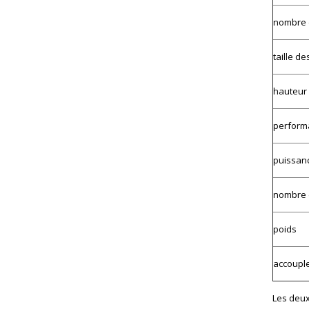
nombre 
taille d
hauteur
performa
puissanc
nombre d
poids
accouple
Les deux