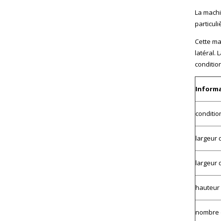
La machi
particuli
Cette ma
latéral.
conditio
Informa
conditio
largeur 
largeur 
hauteur 
nombre 