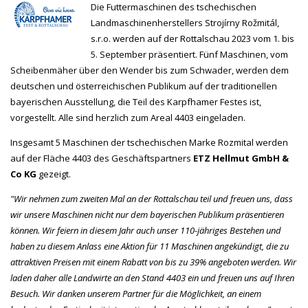
Die Futtermaschinen des tschechischen
Landmaschinenherstellers Strojírny Rožmitál,
s.r.o. werden auf der Rottalschau 2023 vom 1. bis
5. September präsentiert. Fünf Maschinen, vom
Scheibenmäher über den Wender bis zum Schwader, werden dem
deutschen und österreichischen Publikum auf der traditionellen
bayerischen Ausstellung, die Teil des Karpfhamer Festes ist,
vorgestellt. Alle sind herzlich zum Areal 4403 eingeladen.
Insgesamt 5 Maschinen der tschechischen Marke Rozmital werden
auf der Fläche 4403 des Geschäftspartners
ETZ Hellmut GmbH &
Co KG
gezeigt.
"Wir nehmen zum zweiten Mal an der Rottalschau teil und freuen uns, dass
wir unsere Maschinen nicht nur dem bayerischen Publikum präsentieren
können. Wir feiern in diesem Jahr auch unser 110-jähriges Bestehen und
haben zu diesem Anlass eine Aktion für 11 Maschinen angekündigt, die zu
attraktiven Preisen mit einem Rabatt von bis zu 39% angeboten werden. Wir
laden daher alle Landwirte an den Stand 4403 ein und freuen uns auf Ihren
Besuch. Wir danken unserem Partner für die Möglichkeit, an einem