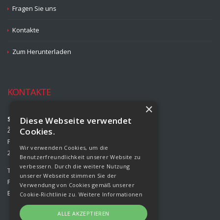
Fragen Sie uns
Kontakte
Zum Herunterladen
KONTAKTE
×
Strojírny Rožmitál, s.r.o.
Diese Webseite verwendet
Žižkova 708
Cookies.
Příbram II
Wir verwenden Cookies, um die
261 01 Příbram
Benutzerfreundlichkeit unserer Website zu
verbessern. Durch die weitere Nutzung
Tel.:
00420 318 427 321
unserer Webseite stimmen Sie der
Fax:
00420 318 427 314
Verwendung von Cookies gemäß unserer
E-mail:
info@rozmital.com
Cookie-Richtlinie zu.
Weitere Informationen
ALLE AKZEPTIEREN