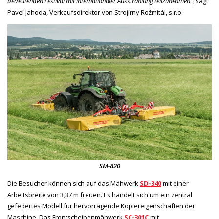
bedeutenden Festival mit internationaler Ausstrahlung teilzunehmen",
sagt
Pavel Jahoda, Verkaufsdirektor von Strojírny Rožmitál, s.r.o.
SM-820
Die Besucher können sich auf das Mähwerk
SD-340
mit einer
Arbeitsbreite von 3,37 m freuen. Es handelt sich um ein zentral
gefedertes Modell für hervorragende Kopiereigenschaften der
Maschine. Das Frontscheibenmähwerk
SC-301C
mit