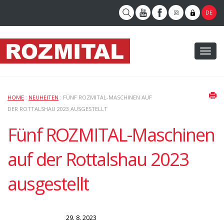
DE
Toggl
naviga
HOME
:
NEUHEITEN
: FÜNF ROZMITAL-MASCHINEN AUF
DER ROTTALSHAU 2023 AUSGESTELLT
Fünf ROZMITAL-Maschinen
auf der Rottalshau 2023
ausgestellt
29. 8. 2023