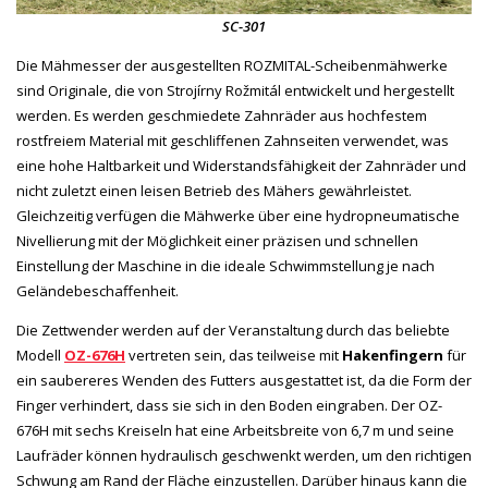
SC-301
Die Mähmesser der ausgestellten ROZMITAL-Scheibenmähwerke
sind Originale, die von Strojírny Rožmitál entwickelt und hergestellt
werden. Es werden geschmiedete Zahnräder aus hochfestem
rostfreiem Material mit geschliffenen Zahnseiten verwendet, was
eine hohe Haltbarkeit und Widerstandsfähigkeit der Zahnräder und
nicht zuletzt einen leisen Betrieb des Mähers gewährleistet.
Gleichzeitig verfügen die Mähwerke über eine hydropneumatische
Nivellierung mit der Möglichkeit einer präzisen und schnellen
Einstellung der Maschine in die ideale Schwimmstellung je nach
Geländebeschaffenheit.
Die Zettwender werden auf der Veranstaltung durch das beliebte
Modell
OZ-676H
vertreten sein, das teilweise mit
Hakenfingern
für
ein saubereres Wenden des Futters ausgestattet ist, da die Form der
Finger verhindert, dass sie sich in den Boden eingraben. Der OZ-
676H mit sechs Kreiseln hat eine Arbeitsbreite von 6,7 m und seine
Laufräder können hydraulisch geschwenkt werden, um den richtigen
Schwung am Rand der Fläche einzustellen. Darüber hinaus kann die