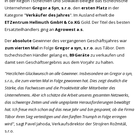
In der Region Tschechien und Slowakei belegte das tschechische
Unternehmen
Gregor a Syn, s.r.o.
den
ersten Platz
in der
Kategorie "
Verkäufer des Jahres
". Im Ausland erhielt die
ETZentrum Hellmuth GmbH & Co.KG
Gold. Der Titel des besten
Ersatzteilhändlers ging an
Agrowest a.s.
Der
absolute
Gewinner des vergangenen Geschäftsjahres war
zum vierten
Mal
in Folge
Gregor a syn, s.r.o
. aus Tábor. Dem
tschechischen Händler gelang es,
89 Geräte
zu verkaufen und
damit sein Geschäftsergebnis aus dem Vorjahr zu halten.
"Herzlichen Glückwunsch an alle Gewinner. Insbesondere an Gregor a syn,
s.r.o., die zum vierten Mal in Folge gewonnen hat. Dies zeigt deutlich die
Stärke, das Fachwissen und die Proaktivität aller Mitarbeiter des
Unternehmens. Aber ich schätze die Arbeit unseres gesamten Netzwerks,
das schwierige Zeiten und viele ungeplante Herausforderungen bewältigt
hat. Ich freue mich schon auf das neue Jahr und bin gespannt, ob die Firma
Tábor ihren Sieg verteidigen und den fünften Triumph in Folge erringen
wird",
sagt Pavel Jahoda, Verkaufsdirektor der Strojíren Rožmitál,
s.r.o.