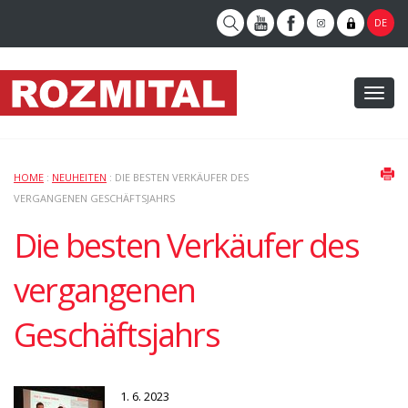
DE
Toggl
naviga
HOME
:
NEUHEITEN
: DIE BESTEN VERKÄUFER DES
VERGANGENEN GESCHÄFTSJAHRS
Die besten Verkäufer des
vergangenen
Geschäftsjahrs
1. 6. 2023