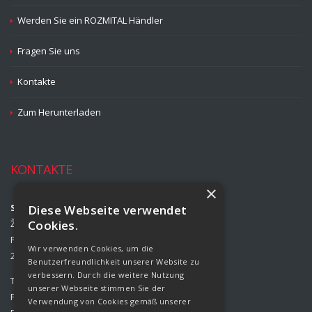
Werden Sie ein ROZMITAL Händler
Fragen Sie uns
Kontakte
Zum Herunterladen
KONTAKTE
×
Strojírny Rožmitál, s.r.o.
Diese Webseite verwendet
Žižkova 708
Cookies.
Příbram II
Wir verwenden Cookies, um die
261 01 Příbram
Benutzerfreundlichkeit unserer Website zu
verbessern. Durch die weitere Nutzung
Tel.:
00420 318 427 321
unserer Webseite stimmen Sie der
Fax:
00420 318 427 314
Verwendung von Cookies gemäß unserer