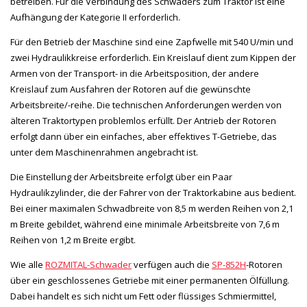
betreiben. Für die Verbindung des Schwaders zum Traktor ist eine
Aufhängung der Kategorie II erforderlich.
Für den Betrieb der Maschine sind eine Zapfwelle mit 540 U/min und
zwei Hydraulikkreise erforderlich. Ein Kreislauf dient zum Kippen der
Armen von der Transport- in die Arbeitsposition, der andere
Kreislauf zum Ausfahren der Rotoren auf die gewünschte
Arbeitsbreite/-reihe. Die technischen Anforderungen werden von
älteren Traktortypen problemlos erfüllt. Der Antrieb der Rotoren
erfolgt dann über ein einfaches, aber effektives T-Getriebe, das
unter dem Maschinenrahmen angebracht ist.
Die Einstellung der Arbeitsbreite erfolgt über ein Paar
Hydraulikzylinder, die der Fahrer von der Traktorkabine aus bedient.
Bei einer maximalen Schwadbreite von 8,5 m werden Reihen von 2,1
m Breite gebildet, während eine minimale Arbeitsbreite von 7,6 m
Reihen von 1,2 m Breite ergibt.
Wie alle
ROZMITAL-Schwader
verfügen auch die
SP-852H
-Rotoren
über ein geschlossenes Getriebe mit einer permanenten Ölfüllung.
Dabei handelt es sich nicht um Fett oder flüssiges Schmiermittel,