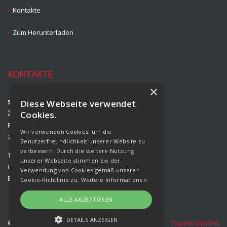
Kontakte
Zum Herunterladen
KONTAKTE
×
Strojírny Rožmitál, s.r.o.
Diese Webseite verwendet
Žižkova 708
Cookies.
Příbram II
Wir verwenden Cookies, um die
261 01 Příbram
Benutzerfreundlichkeit unserer Website zu
verbessern. Durch die weitere Nutzung
Tel.:
00420 318 427 321
unserer Webseite stimmen Sie der
Fax:
00420 318 427 314
Verwendung von Cookies gemäß unserer
E-mail:
info@rozmital.com
Cookie-Richtlinie zu.
Weitere Informationen
ALLE AKZEPTIEREN
DETAILS ANZEIGEN
© Copyright Strojírny Rožmitál, s.r.o.
Topinfo DIGITAL