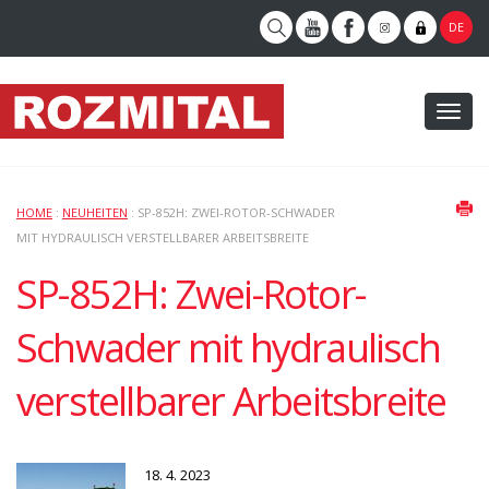
DE
Toggl
naviga
HOME
:
NEUHEITEN
: SP-852H: ZWEI-ROTOR-SCHWADER
MIT HYDRAULISCH VERSTELLBARER ARBEITSBREITE
SP-852H: Zwei-Rotor-
Schwader mit hydraulisch
verstellbarer Arbeitsbreite
18. 4. 2023