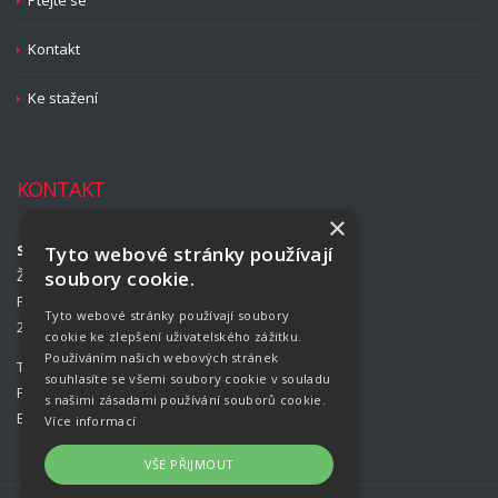
Ptejte se
Kontakt
Ke stažení
KONTAKT
×
Strojírny Rožmitál, s.r.o.
Tyto webové stránky používají
Žižkova 708
soubory cookie.
Příbram II
Tyto webové stránky používají soubory
261 01 Příbram
cookie ke zlepšení uživatelského zážitku.
Používáním našich webových stránek
Telefon:
+420 318 427 313
souhlasíte se všemi soubory cookie v souladu
Fax:
+420 318 427 314
s našimi zásadami používání souborů cookie.
E-mail:
info@rozmital.com
Více informací
VŠE PŘIJMOUT