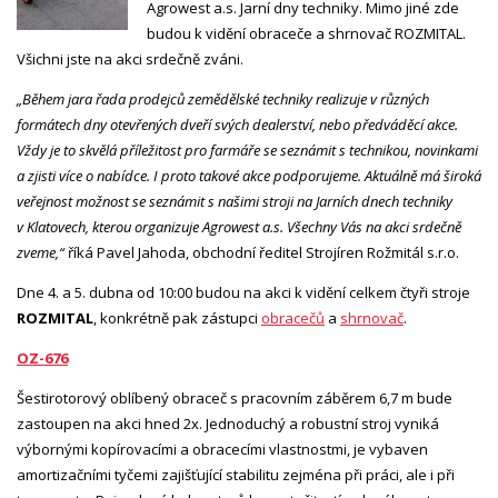
Agrowest a.s. Jarní dny techniky. Mimo jiné zde
budou k vidění obraceče a shrnovač ROZMITAL.
Všichni jste na akci srdečně zváni.
„Během jara řada prodejců zemědělské techniky realizuje v různých
formátech dny otevřených dveří svých dealerství, nebo předváděcí akce.
Vždy je to skvělá příležitost pro farmáře se seznámit s technikou, novinkami
a zjisti více o nabídce. I proto takové akce podporujeme. Aktuálně má široká
veřejnost možnost se seznámit s našimi stroji na Jarních dnech techniky
v Klatovech, kterou organizuje Agrowest a.s. Všechny Vás na akci srdečně
zveme,“
říká Pavel Jahoda, obchodní ředitel Strojíren Rožmitál s.r.o.
Dne 4. a 5. dubna od 10:00 budou na akci k vidění celkem čtyři stroje
ROZMITAL
, konkrétně pak zástupci
obracečů
a
shrnovač
.
OZ-676
Šestirotorový oblíbený obraceč s pracovním záběrem 6,7 m bude
zastoupen na akci hned 2x. Jednoduchý a robustní stroj vyniká
výbornými kopírovacími a obracecími vlastnostmi, je vybaven
amortizačními tyčemi zajišťující stabilitu zejména při práci, ale i při