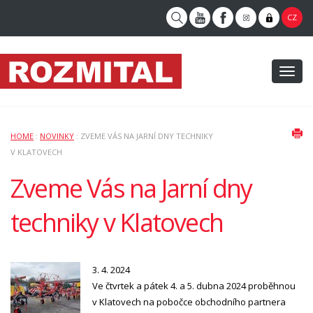
CZ
Toggl
naviga
HOME
:
NOVINKY
: ZVEME VÁS NA JARNÍ DNY TECHNIKY
V KLATOVECH
Zveme Vás na Jarní dny
techniky v Klatovech
3. 4. 2024
Ve čtvrtek a pátek 4. a 5. dubna 2024 proběhnou
v Klatovech na pobočce obchodního partnera