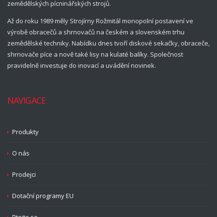
zemědělských pícninářských strojů.
Až do roku 1989 měly Strojírny Rožmitál monopolní postavení ve
výrobě obracečů a shrnovačů na českém a slovenském trhu
zemědělské techniky. Nabídku dnes tvoří diskové sekačky, obraceče,
shrnovače píce a nově také lisy na kulaté balíky. Společnost
pravidelně investuje do inovací a uvádění novinek.
NAVIGACE
Produkty
O nás
Prodejci
Dotační programy EU