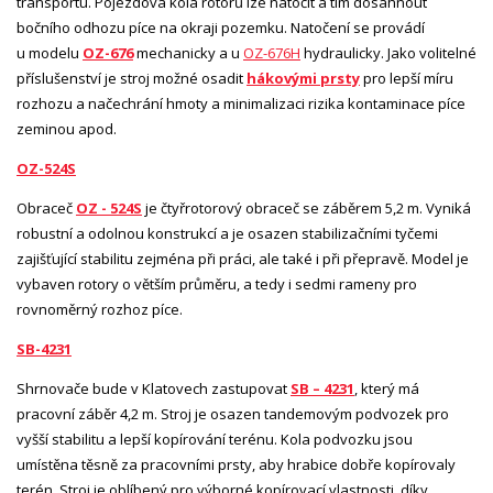
transportu. Pojezdová kola rotorů lze natočit a tím dosáhnout
bočního odhozu píce na okraji pozemku. Natočení se provádí
u modelu
OZ-676
mechanicky a u
OZ-676H
hydraulicky. Jako volitelné
příslušenství je stroj možné osadit
hákovými prsty
pro lepší míru
rozhozu a načechrání hmoty a minimalizaci rizika kontaminace píce
zeminou apod.
OZ-524S
Obraceč
OZ - 524S
je čtyřrotorový obraceč se záběrem 5,2 m. Vyniká
robustní a odolnou konstrukcí a je osazen stabilizačními tyčemi
zajišťující stabilitu zejména při práci, ale také i při přepravě. Model je
vybaven rotory o větším průměru, a tedy i sedmi rameny pro
rovnoměrný rozhoz píce.
SB-4231
Shrnovače bude v Klatovech zastupovat
SB – 4231
, který má
pracovní záběr 4,2 m. Stroj je osazen tandemovým podvozek pro
vyšší stabilitu a lepší kopírování terénu. Kola podvozku jsou
umístěna těsně za pracovními prsty, aby hrabice dobře kopírovaly
terén. Stroj je oblíbený pro výborné kopírovací vlastnosti, díky