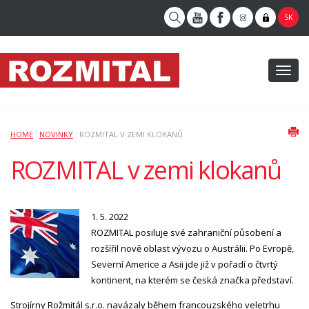
SK
Toggl
naviga
HOME
:
NOVINKY
: ROZMITAL V ZEMI KLOKANŮ
ROZMITAL v zemi klokanů
1. 5. 2022
ROZMITAL posiluje své zahraniční působení a
rozšířil nově oblast vývozu o Austrálii. Po Evropě,
Severní Americe a Asii jde již v pořadí o čtvrtý
kontinent, na kterém se česká značka představí.
Strojírny Rožmitál s.r.o. navázaly během francouzského veletrhu