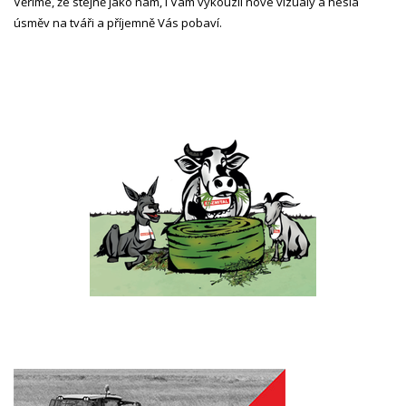
Věříme, že stejně jako nám, i Vám vykouzlí nové vizuály a hesla
úsměv na tváři a příjemně Vás pobaví.