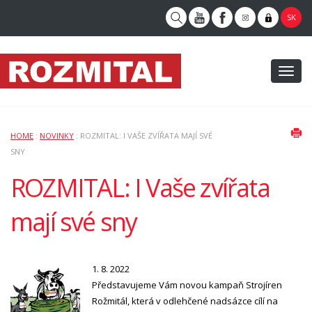
SK
Toggl
naviga
HOME
:
NOVINKY
: ROZMITAL: I VAŠE ZVÍŘATA MAJÍ SVÉ
SNY
ROZMITAL: I Vaše zvířata
mají své sny
1. 8. 2022
Představujeme Vám novou kampaň Strojíren
Rožmitál, která v odlehčené nadsázce cílí na