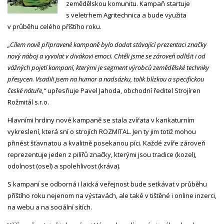
zemědělskou komunitu. Kampaň startuje
s veletrhem Agritechnica a bude využita
v průběhu celého příštího roku.
„Cílem nově připravené kampaně bylo dodat stávající prezentaci značky
nový náboj a vyvolat v divákovi emoci. Chtěli jsme se zároveň odlišit i od
vážných pojetí kampaní, kterými je segment výrobců zemědělské techniky
přesycen. Vsadili jsem na humor a nadsázku, tolik blízkou a specifickou
české nátuře,“
upřesňuje Pavel Jahoda, obchodní ředitel Strojíren
Rožmitál s.r.o.
Hlavními hrdiny nové kampaně se stala zvířata v karikaturním
vykreslení, která sní o strojích ROZMITAL. Jen ty jim totiž mohou
přinést šťavnatou a kvalitně posekanou píci. Každé zvíře zároveň
reprezentuje jeden z pilířů značky, kterými jsou tradice (kozel),
odolnost (osel) a spolehlivost (kráva).
S kampaní se odborná i laická veřejnost bude setkávat v průběhu
příštího roku nejenom na výstavách, ale také v tištěné i online inzerci,
na webu a na sociální sítích.