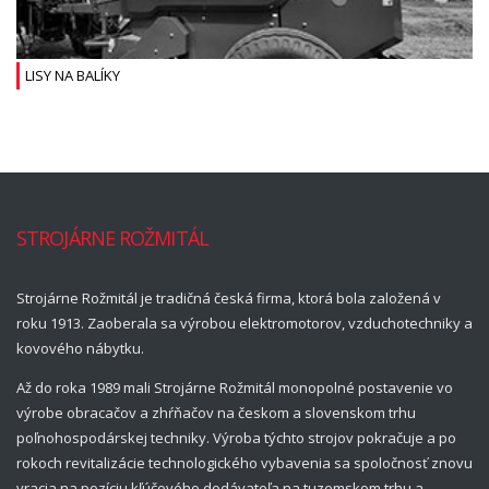
LISY NA BALÍKY
STROJÁRNE ROŽMITÁL
Strojárne Rožmitál je tradičná česká firma, ktorá bola založená v
roku 1913. Zaoberala sa výrobou elektromotorov, vzduchotechniky a
kovového nábytku.
Až do roka 1989 mali Strojárne Rožmitál monopolné postavenie vo
výrobe obracačov a zhŕňačov na českom a slovenskom trhu
poľnohospodárskej techniky. Výroba týchto strojov pokračuje a po
rokoch revitalizácie technologického vybavenia sa spoločnosť znovu
vracia na pozíciu kľúčového dodávateľa na tuzemskom trhu a