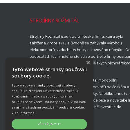
STROJÍRNY ROŽMITÁL
Strojírny Rožmitál jsou tradiční česká firma, která byla
založena v roce 1913. Původně se zabývala výrobou
elektromotorů, vzduchotechniky a kovového nábytku. O
padesátých let minulého století se portfolio firmy postup
×
rozšířilo a ustálilo na nabídce zemědělských pícninářský
Tyto webové stránky používají
strojů.
soubory cookie.
Až do roku 1989 měly Strojírny Rožmitál monopolní
Tyto webové stránky používají soubory
postavení ve výrobě obracečů a shrnovačů na českém a
cookie ke zlepšení uživatelského zážitku.
slovenském trhu zemědělské techniky. Nabídku dnes tvo
Používáním našich webových stránek
diskové sekačky, obraceče, shrnovače píce a nově také l
souhlasíte se všemi soubory cookie v souladu
na kulaté balíky. Společnost pravidelně investuje do
s našimi zásadami používání souborů cookie.
Více informací
inovací a uvádění novinek.
VŠE PŘIJMOUT