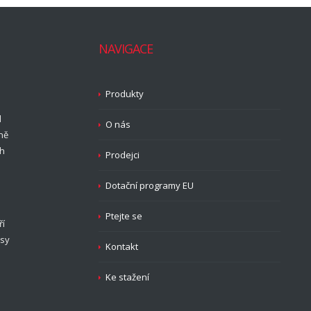
NAVIGACE
Produkty
d
O nás
ně
ch
Prodejci
Dotační programy EU
Ptejte se
ří
isy
Kontakt
Ke stažení