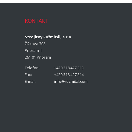
KONTAKT
Strojírny Rožmitál, s.r.o.
Žižkova 708
Příbram II
261 01 Příbram
Telefon:
+420 318 427 313
Fax:
+420 318 427 314
E-mail:
info@rozmital.com