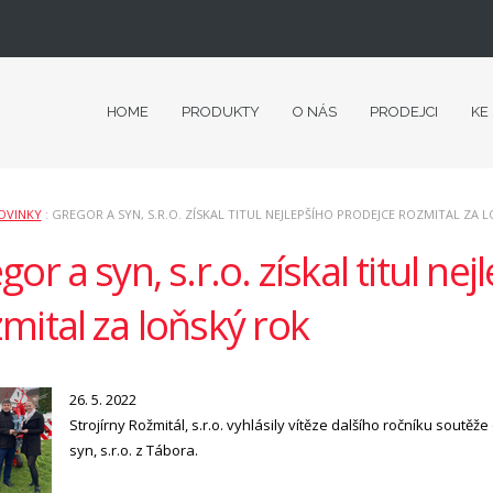
HOME
PRODUKTY
O NÁS
PRODEJCI
KE
OVINKY
: GREGOR A SYN, S.R.O. ZÍSKAL TITUL NEJLEPŠÍHO PRODEJCE ROZMITAL ZA 
gor a syn, s.r.o. získal titul ne
mital za loňský rok
26. 5. 2022
Strojírny Rožmitál, s.r.o. vyhlásily vítěze dalšího ročníku soutěž
syn, s.r.o. z Tábora.