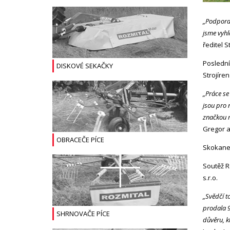
„Podpora 
jsme vyhl
ředitel S
Poslední
DISKOVÉ SEKAČKY
Strojíre
„Práce se
jsou pro 
značkou m
Gregor a 
OBRACEČE PÍCE
Skokanem
Soutěž R
s.r.o.
„Svědčí t
prodala 9
SHRNOVAČE PÍCE
důvěru, k