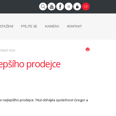
CZ
 STAŽENÍ
PTEJTE SE
KARIÉRA
KONTAKT
LOŇSKÝ ROK
jlepšího prodejce
e o nejlepšího prodejce. Titul obhájila společnost Gregor a