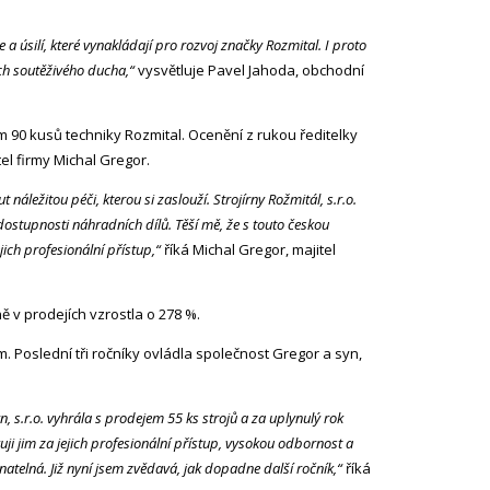
a úsilí, které vynakládají pro rozvoj značky Rozmital. I proto
ch soutěživého ducha,“
vysvětluje Pavel Jahoda, obchodní
m 90 kusů techniky Rozmital. Ocenění z rukou ředitelky
el firmy Michal Gregor.
áležitou péči, kterou si zaslouží. Strojírny Rožmitál, s.r.o.
dostupnosti náhradních dílů. Těší mě, že s touto českou
ch profesionální přístup,“
říká Michal Gregor, majitel
 v prodejích vzrostla o 278 %.
. Poslední tři ročníky ovládla společnost Gregor a syn,
 s.r.o. vyhrála s prodejem 55 ks strojů a za uplynulý rok
i jim za jejich profesionální přístup, vysokou odbornost a
natelná. Již nyní jsem zvědavá, jak dopadne další ročník,“
říká