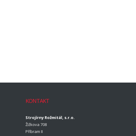
KONTAKT
Strojírny Rožmitál, s.r.o.
Žižkova 708
Příbram II