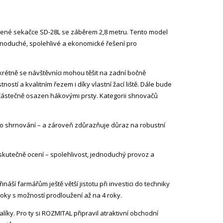
čené sekačce SD-28L se záběrem 2,8 metru. Tento model
dnoduché, spolehlivé a ekonomické řešení pro
krétně se návštěvníci mohou těšit na zadní bočně
tí a kvalitním řezem i díky vlastní žací liště. Dále bude
částečně osazen hákovými prsty. Kategorii shnovačů
po shrnování – a zároveň zdůrazňuje důraz na robustní
skutečně ocení – spolehlivost, jednoduchý provoz a
í farmářům ještě větší jistotu při investici do techniky
ky s možností prodloužení až na 4 roky.
líky. Pro ty si ROZMITAL připravil atraktivní obchodní