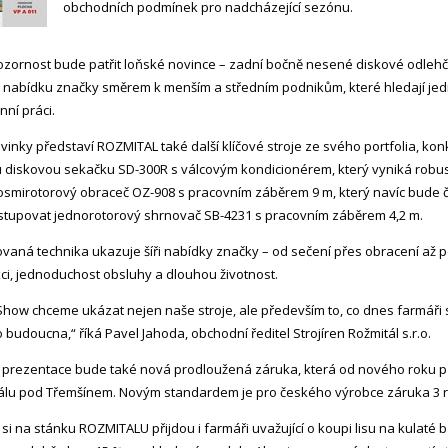
obchodních podmínek pro nadcházející sezónu.
ozornost bude patřit loňské novince – zadní bočně nesené diskové odleh
e nabídku značky směrem k menším a středním podnikům, které hledají je
ní práci.
vinky představí ROZMITAL také další klíčové stroje ze svého portfolia, kon
diskovou sekačku SD-300R s válcovým kondicionérem, který vyniká robustnos
 osmirotorový obraceč OZ-908 s pracovním záběrem 9 m, který navíc bude 
tupovat jednorotorový shrnovač SB-4231 s pracovním záběrem 4,2 m.
vaná technika ukazuje šíři nabídky značky – od sečení přes obracení až 
ci, jednoduchost obsluhy a dlouhou životnost.
Show chceme ukázat nejen naše stroje, ale především to, co dnes farmáři 
o budoucna,“ říká Pavel Jahoda, obchodní ředitel Strojíren Rožmitál s.r.o.
 prezentace bude také nová prodloužená záruka, která od nového roku přináš
álu pod Třemšínem. Novým standardem je pro českého výrobce záruka 3 ro
si na stánku ROZMITALU přijdou i farmáři uvažující o koupi lisu na kulaté ba