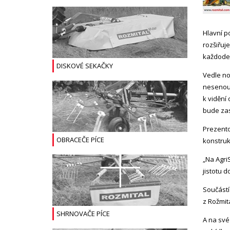
Hlavní p
rozšiřuj
každoden
DISKOVÉ SEKAČKY
Vedle no
nesenou 
k vidění
bude zas
Prezento
OBRACEČE PÍCE
konstruk
„Na Agri
jistotu d
Součástí
z Rožmit
SHRNOVAČE PÍCE
A na své 