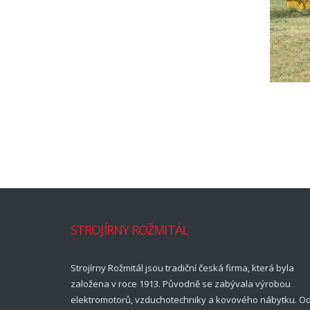
STROJÍRNY ROŽMITÁL
Strojírny Rožmitál jsou tradiční česká firma, která byla
založena v roce 1913. Původně se zabývala výrobou
elektromotorů, vzduchotechniky a kovového nábytku. O