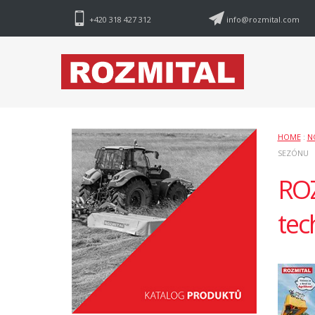
+420 318 427 312
info@rozmital.com
HOME
:
N
SEZÓNU
ROZ
tec