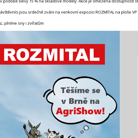
v podobě slevy 15 % na skladové modely. Akce je omezená dostupností st
návštěvníci jsou srdečně zváni na venkovní expozici ROZMITAL na ploše VP
: plníme sny i zvířatům