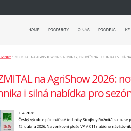
HOME
PRODUKTY
O NÁS
PRODEJCI
KE
OVINKY
: ROZMITAL NA AGRISHOW 2026: NOVINKY, PROVĚŘENÁ TECHNIKA I SILNÁ N
MITAL na AgriShow 2026: nov
hnika i silná nabídka pro sezó
1. 4. 2026
Český výrobce pícninářské techniky Strojírny Rožmitál s.r.o. se
15. dubna 2026. Na venkovní ploše VP A 011 nabídne návštěvník