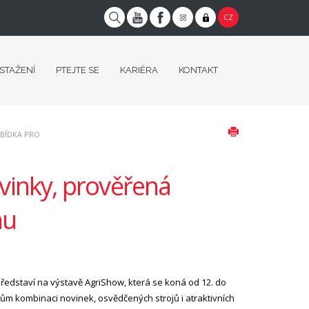
CZ
 STAŽENÍ
PTEJTE SE
KARIÉRA
KONTAKT
ABÍDKA PRO
inky, prověřená
nu
 představí na výstavě AgriShow, která se koná od 12. do
ům kombinaci novinek, osvědčených strojů i atraktivních