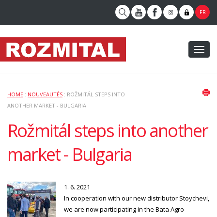
FR
Toggl
naviga
HOME
:
NOUVEAUTÉS
: ROŽMITÁL STEPS INTO
ANOTHER MARKET - BULGARIA
Rožmitál steps into another
market - Bulgaria
1. 6. 2021
In cooperation with our new distributor Stoychevi,
we are now participating in the Bata Agro