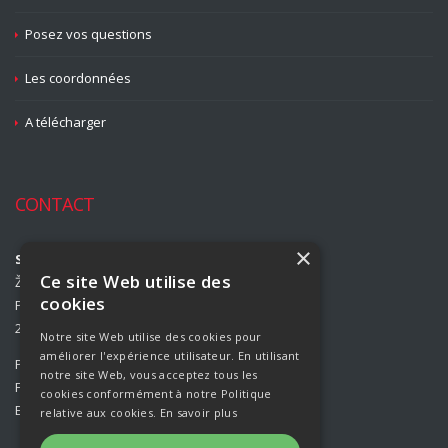
Posez vos questions
Les coordonnées
A télécharger
CONTACT
×
Strojírny Rožmitál, s.r.o.
Ce site Web utilise des
Žižkova 708
cookies
Příbram II
261 01 Příbram
Notre site Web utilise des cookies pour
améliorer l'expérience utilisateur. En utilisant
Phone:
00420 318 427 313
notre site Web, vous acceptez tous les
Fax:
00420 318 427 314
cookies conformément à notre Politique
E-mail:
info@rozmital.com
relative aux cookies.
En savoir plus